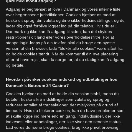
gøre med mobil adgang?
Adgang er begrænset af love i Danmark og vores interne liste
over begrænsede jurisdiktioner. Cookies hjælper os med at
huske dit sprog, din valuta og dine sikkerhedsindstillinger, og de
lader dig også forblive logget ind på din telefon. Hvis du er i
Danmark og ikke kan få adgang til siden, kan det skyldes
restriktioner i dit land eller vores overholdelsesfiltre. For at
stoppe login-loops på din telefon skal du bruge den nyeste
version af din browser, lade "blokér alle cookies" være slået fra
og holde cookies tændt. Når du kommer til din nye placering
efter at have rejst, skal du sørge for, at du stadig kan få adgang
og betale.
Hvordan påvirker cookies indskud og udbetalinger hos
Danmark's Betroom 24 Casino?
Cookies hjælper os med at holde din session stabil, mens du
betaler, huske sikre indstillinger som valuta og sprog og
reducere antallet af transaktioner, der mislykkes på grund af
timeouts. Hvis du blokerer cookies, kan du have problemer som
at skulle logge ind mere end én gang, indskudssider, der ikke
indlæses, eller udbetalinger, der ikke viser den seneste status.
Lad vores domæne bruge cookies, brug ikke privat browsing,