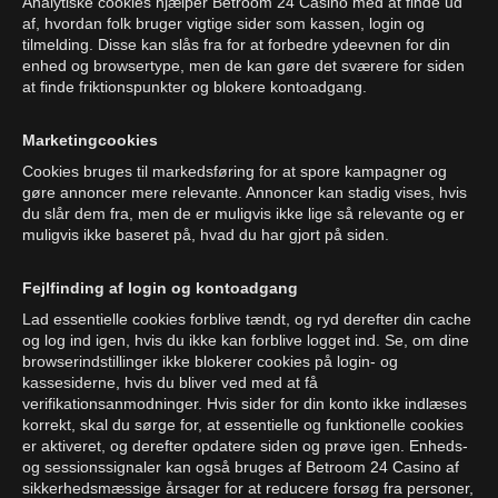
Analytiske cookies hjælper Betroom 24 Casino med at finde ud
af, hvordan folk bruger vigtige sider som kassen, login og
tilmelding. Disse kan slås fra for at forbedre ydeevnen for din
enhed og browsertype, men de kan gøre det sværere for siden
at finde friktionspunkter og blokere kontoadgang.
Marketingcookies
Cookies bruges til markedsføring for at spore kampagner og
gøre annoncer mere relevante. Annoncer kan stadig vises, hvis
du slår dem fra, men de er muligvis ikke lige så relevante og er
muligvis ikke baseret på, hvad du har gjort på siden.
Fejlfinding af login og kontoadgang
Lad essentielle cookies forblive tændt, og ryd derefter din cache
og log ind igen, hvis du ikke kan forblive logget ind. Se, om dine
browserindstillinger ikke blokerer cookies på login- og
kassesiderne, hvis du bliver ved med at få
verifikationsanmodninger. Hvis sider for din konto ikke indlæses
korrekt, skal du sørge for, at essentielle og funktionelle cookies
er aktiveret, og derefter opdatere siden og prøve igen. Enheds-
og sessionssignaler kan også bruges af Betroom 24 Casino af
sikkerhedsmæssige årsager for at reducere forsøg fra personer,