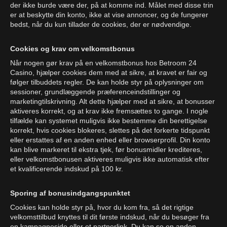
der ikke burde være der, på at komme ind. Målet med disse trin
er at beskytte din konto, ikke at vise annoncer, og de fungerer
bedst, når du kun tillader de cookies, der er nødvendige.
Cookies og krav om velkomstbonus
Når nogen gør krav på en velkomstbonus hos Betroom 24
Casino, hjælper cookies dem med at sikre, at kravet er fair og
følger tilbuddets regler. De kan holde styr på oplysninger om
sessioner, grundlæggende præferenceindstillinger og
marketingtilskrivning. Alt dette hjælper med at sikre, at bonusser
aktiveres korrekt, og at krav ikke fremsættes to gange. I nogle
tilfælde kan systemet muligvis ikke bestemme din berettigelse
korrekt, hvis cookies blokeres, slettes på det forkerte tidspunkt
eller erstattes af en anden enhed eller browserprofil. Din konto
kan blive markeret til ekstra tjek, før bonusmidler krediteres,
eller velkomstbonusen aktiveres muligvis ikke automatisk efter
et kvalificerende indskud på 100 kr.
Sporing af bonusindgangspunktet
Cookies kan holde styr på, hvor du kom fra, så det rigtige
velkomsttilbud knyttes til dit første indskud, når du besøger fra
en kampagneside eller et partnerlink. Du kan se en anden