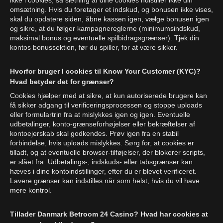
omsætning. Hvis du foretager et indskud, og bonusen ikke vises,
skal du opdatere siden, åbne kassen igen, vælge bonusen igen
og sikre, at du følger kampagnereglerne (minimumsindskud,
maksimal bonus og eventuelle spilbidragsgrænser). Tjek din
kontos bonussektion, før du spiller, for at være sikker.
Hvorfor bruger I cookies til Know Your Customer (KYC)?
Hvad betyder det for grænser?
Cookies hjælper med at sikre, at kun autoriserede brugere kan
få sikker adgang til verificeringsprocessen og stoppe uploads
eller formulartrin fra at mislykkes igen og igen. Eventuelle
udbetalinger, konto-grænseforhøjelser eller bekræftelser af
kontoejerskab skal godkendes. Prøv igen fra en stabil
forbindelse, hvis uploads mislykkes. Sørg for, at cookies er
tilladt, og at eventuelle browser-tilføjelser, der blokerer scripts,
er slået fra. Udbetalings-, indskuds- eller tabsgrænser kan
hæves i dine kontoindstillinger, efter du er blevet verificeret.
Lavere grænser kan indstilles når som helst, hvis du vil have
mere kontrol.
Tillader Danmark Betroom 24 Casino? Hvad har cookies at