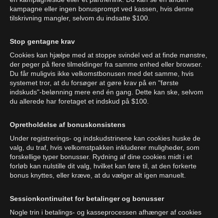
kampagne eller ingen bonusprompt ved kassen, hvis denne
tilskrivning mangler, selvom du indsatte $100.
Stop gentagne krav
Cookies kan hjælpe med at stoppe svindel ved at finde mønstre,
der peger på flere tilmeldinger fra samme enhed eller browser.
Du får muligvis ikke velkomstbonusen med det samme, hvis
systemet tror, at du forsøger at gøre krav på en "første
indskuds"-belønning mere end én gang. Dette kan ske, selvom
du allerede har foretaget et indskud på $100.
Opretholdelse af bonuskonsistens
Under registrerings- og indskudstrinene kan cookies huske de
valg, du traf, hvis velkomstpakken inkluderer muligheder, som
forskellige typer bonusser. Rydning af dine cookies midt i et
forløb kan nulstille dit valg, hvilket kan føre til, at den forkerte
bonus knyttes, eller kræve, at du vælger alt igen manuelt.
Sessionkontinuitet for betalinger og bonusser
Nogle trin i betalings- og kasseprocessen afhænger af cookies